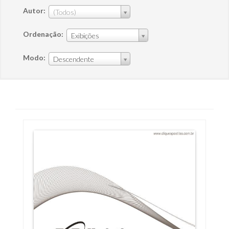
Autor:
(Todos)
Ordenação:
Exibições
Modo:
Descendente