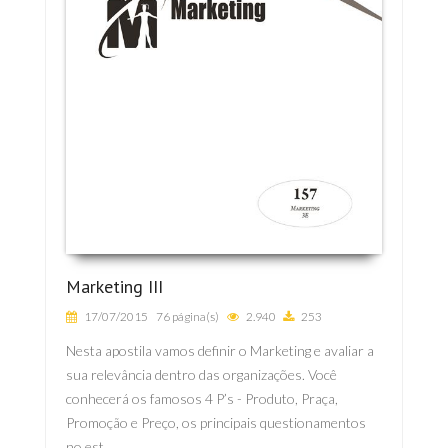
Marketing III
17/07/2015
76 página(s)
2.940
253
Nesta apostila vamos definir o Marketing e avaliar a
sua relevância dentro das organizações. Você
conhecerá os famosos 4 P’s - Produto, Praça,
Promoção e Preço, os principais questionamentos
no est...