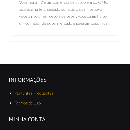
Você liga a TV e um comercial de sabão em pó OMO
aparece na tela, seguido por outro que incentiva
você a não dirigir depois de beber. Você caminha por
um corredor de supermercado e pega um cupom de...
INFORMAÇÕES
Perguntas Frequentes
Termos de Uso
MINHA CONTA