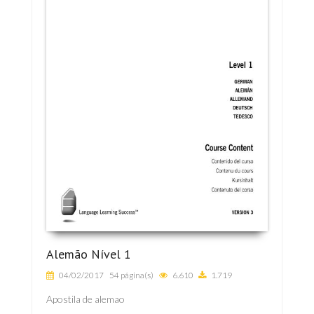
Alemão Nível 1
04/02/2017
54 página(s)
6.610
1.719
Apostila de alemao