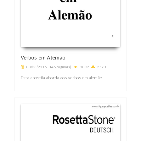
Verbos em Alemão
03/03/2016
146 página(s)
8.092
2.161
Esta apostila aborda aos verbos em alemão.