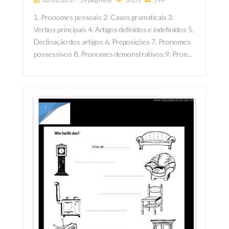
1. Pronomes pessoais 2. Casos gramaticais 3.
Verbos principais 4. Artigos definidos e indefinidos 5.
Declinação dos artigos 6. Preposições 7. Pronomes
possessivos 8. Pronomes demonstrativos 9. Pron...