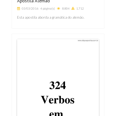
Apostila Alemão
03/03/2016
4 página(s)
8.804
1.712
Esta apostila aborda a gramática do alemão.