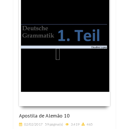
Apostila de Alemão 10
02/02/2017
59 página(s)
3.419
465