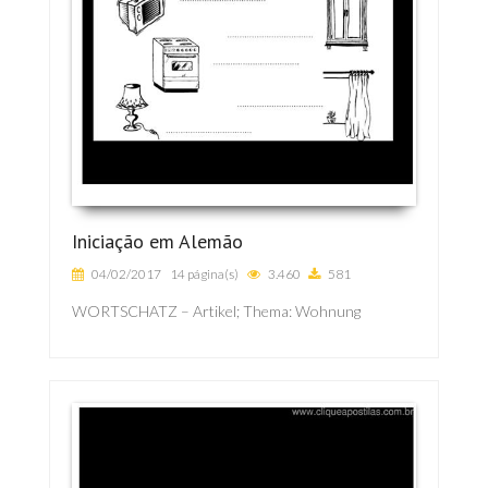
Iniciação em Alemão
04/02/2017
14 página(s)
3.460
581
WORTSCHATZ – Artikel; Thema: Wohnung