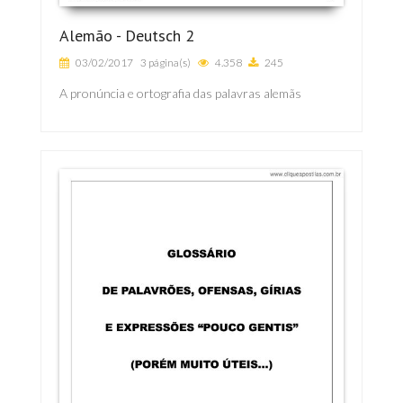
Alemão ­- Deutsch 2
03/02/2017
3 página(s)
4.358
245
A pronúncia e ortografia das palavras alemãs