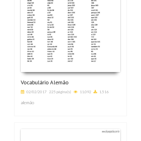
Vocabulário Alemão
02/02/2017
225 página(s)
11.092
1.516
alemão