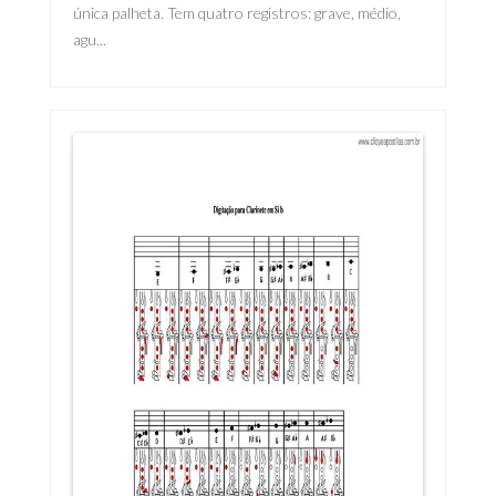
única palheta. Tem quatro registros: grave, médio,
agu...