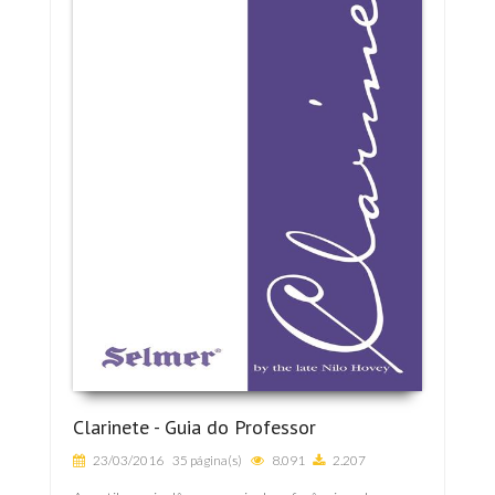
Clarinete - Guia do Professor
23/03/2016
35 página(s)
8.091
2.207