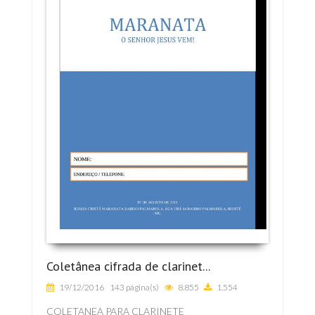
Coletânea cifrada de clarinet...
19/12/2016
143 página(s)
8.855
1.554
COLETANEA PARA CLARINETE