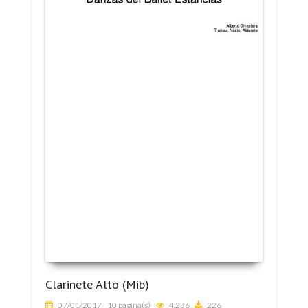
Clarinete Alto (Mib)
07/01/2017
10 página(s)
4.236
226