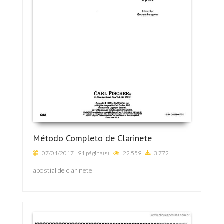
Método Completo de Clarinete
07/01/2017
91 página(s)
22.559
3.772
apostial de clarinete