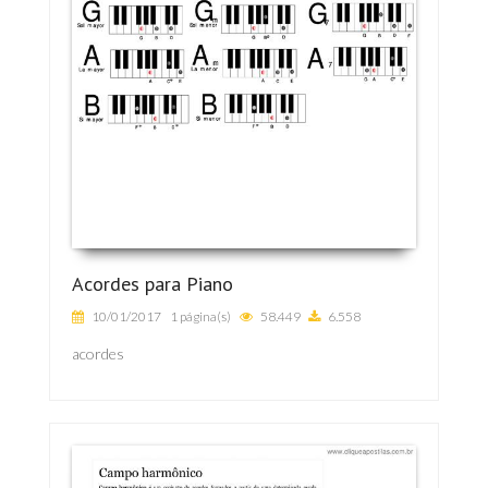
Acordes para Piano
10/01/2017
1 página(s)
58.449
6.558
acordes