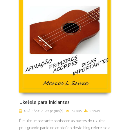
Ukelele para Iniciantes
02/01/2017
35 página(s)
67.449
28.505
É muito importante conhecer as partes do ukulele,
pois grande parte do conteúdo deste blog refere-se a