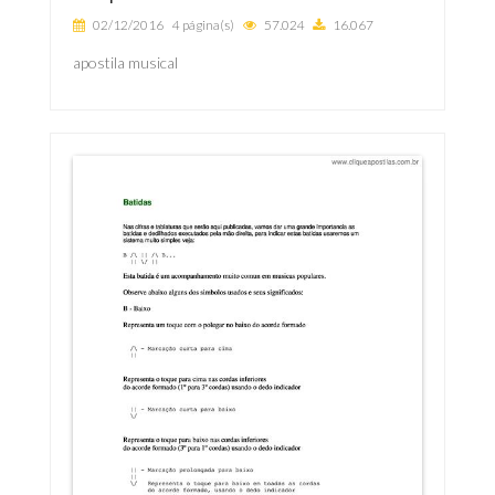
02/12/2016
4 página(s)
57.024
16.067
apostila musical