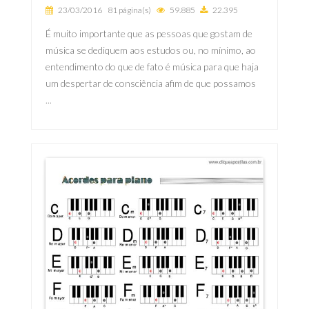
23/03/2016
81 página(s)
59.885
22.395
É muito importante que as pessoas que gostam de
música se dediquem aos estudos ou, no mínimo, ao
entendimento do que de fato é música para que haja
um despertar de consciência afim de que possamos
...