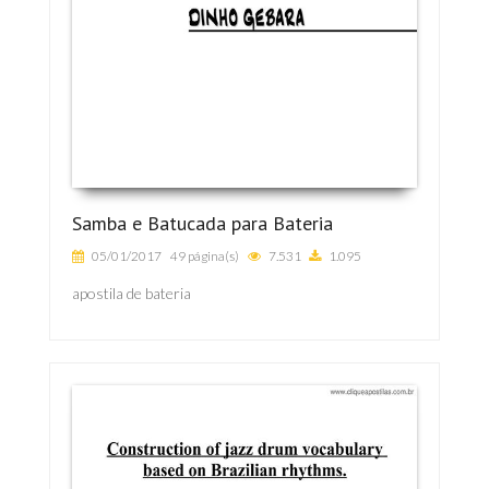
Samba e Batucada para Bateria
05/01/2017
49 página(s)
7.531
1.095
apostila de bateria