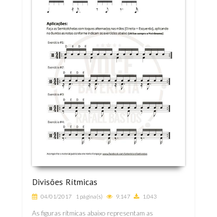
Divisões Rítmicas
04/01/2017
1 página(s)
9.147
1.043
As figuras rítmicas abaixo representam as