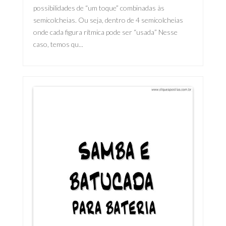
possibilidades de “um toque” combinadas às
semicolcheias. Ou seja, dentro de 4 semicolcheias
onde cada figura rítmica pode ser “usada” Nesse
caso, temos qu...