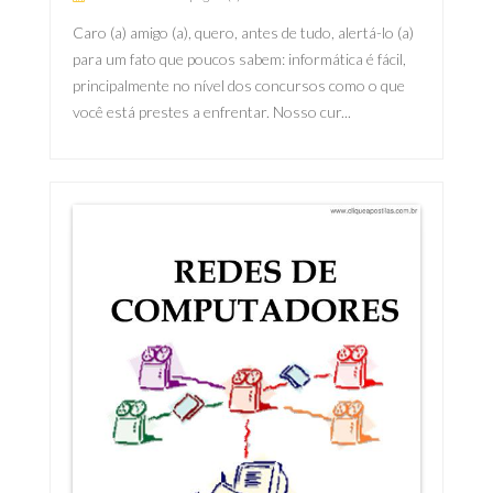
Caro (a) amigo (a), quero, antes de tudo, alertá-lo (a)
para um fato que poucos sabem: informática é fácil,
principalmente no nível dos concursos como o que
você está prestes a enfrentar. Nosso cur...