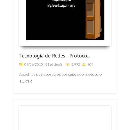
Tecnologia de Redes - Protoco...
09/06/2015
81 página(s)
3.992
904
Apostilas que aborda os conceitos do protocolo
TCP/IP.