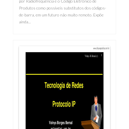
por Radiofreqüência e o Código Eletrônico de
Produtos como possíveis substitutos dos códigos-
de-barra, em um futuro não muito remoto. Expõe
ainda...