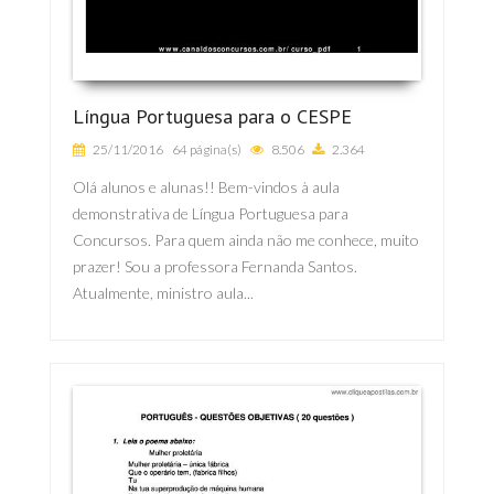
Língua Portuguesa para o CESPE
25/11/2016
64 página(s)
8.506
2.364
Olá alunos e alunas!! Bem-vindos à aula
demonstrativa de Língua Portuguesa para
Concursos. Para quem ainda não me conhece, muito
prazer! Sou a professora Fernanda Santos.
Atualmente, ministro aula...