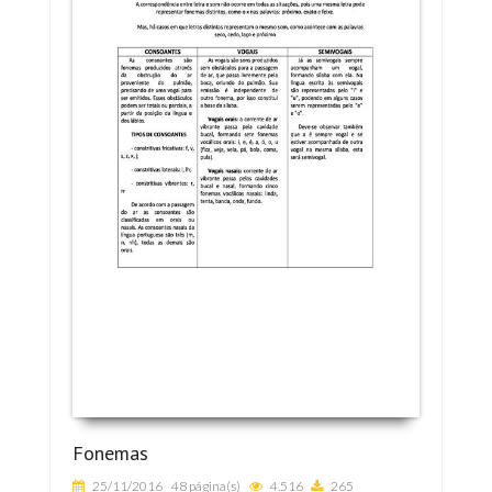
Fonemas
25/11/2016
48 página(s)
4.516
265