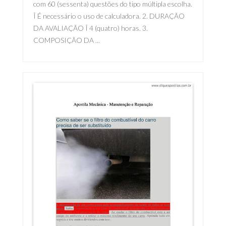
com 60 (sessenta) questões do tipo múltipla escolha.
Î É necessário o uso de calculadora. 2. DURAÇÃO
DA AVALIAÇÃO Î 4 (quatro) horas. 3.
COMPOSIÇÃO DA ...