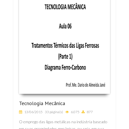
Tecnologia Mecânica
13/06/2015
33 página(s)
6.075
877
O emprego das ligas metálicas na indústria baseado
em suas propriedades mecânicas, ou seja, em sua