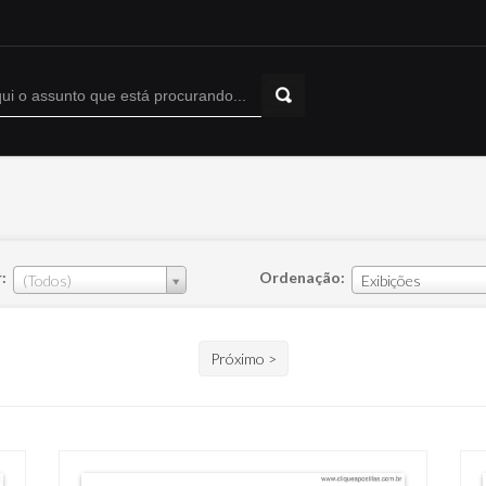
:
Ordenação:
(Todos)
Exibições
Próximo >