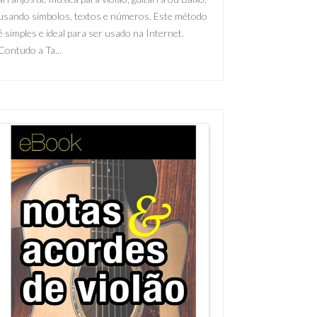
usando símbolos, textos e números. Este método
é simples e ideal para ser usado na Internet.
Contudo a Ta...