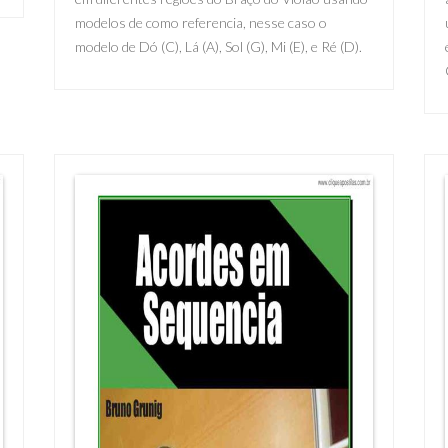
modelos de como referencia, nesse caso o
modelo de Dó (C), Lá (A), Sol (G), Mi (E), e Ré (D).