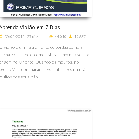
Aprenda Violão em 7 Dias
30/05/2015
25 página(s)
44.010
19.637
O violão é um instrumento de cordas como a
harpa e o alaúde e, como estes, também teve sua
origem no Oriente. Quando os mouros, no
século VIII, dominaram a Espanha, deixaram lá
muitos dos seus hábi...