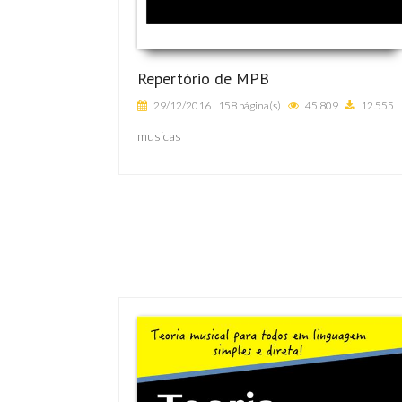
Repertório de MPB
29/12/2016
158 página(s)
45.809
12.555
musicas