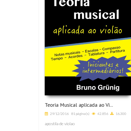
Teoria Musical aplicada ao Vi...
29/12/2016
81 página(s)
42.856
16.300
apostila de violao