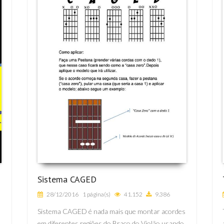
Sistema CAGED
28/12/2016
1 página(s)
41.152
9.386
Sistema CAGED é nada mais que montar acordes
em diferentes regiões do Braço do Violão usando