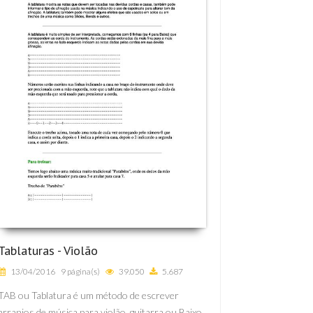
Tablaturas - Violão
13/04/2016
9 página(s)
39.050
5.687
TAB ou Tablatura é um método de escrever
arranjos de música para violão, guitarra ou Baixo,