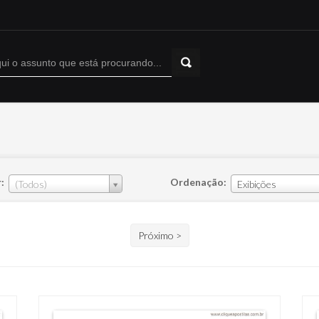
:
Ordenação:
(Todos)
Exibições
Próximo >