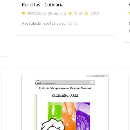
Receitas - Culinária
03/03/2016
28 página(s)
7.467
1.819
Apostila de receitas de culinária.