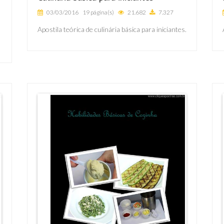
03/03/2016
19 página(s)
21.682
7.327
Apostila teórica de culinária básica para iniciantes.