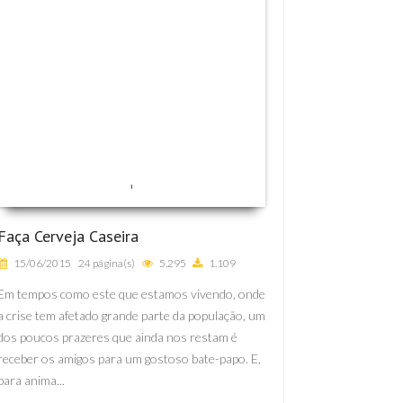
Faça Cerveja Caseira
15/06/2015
24 página(s)
5.295
1.109
Em tempos como este que estamos vivendo, onde
a crise tem afetado grande parte da população, um
dos poucos prazeres que ainda nos restam é
receber os amigos para um gostoso bate-papo. E,
para anima...