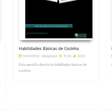
Habilidades Básicas de Cozinha
04/03/2016
48 página(s)
9.155
2.013
Esta apostila aborda ás habilidades básicas de
cozinha.
r