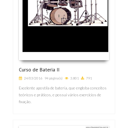
Curso de Bateria II
24/03/2016
94 página(s)
3.801
791
Excelente apostila de bateria, que engloba conceitos
teóricos e práticos, e possui vários exercícios de
fixação.