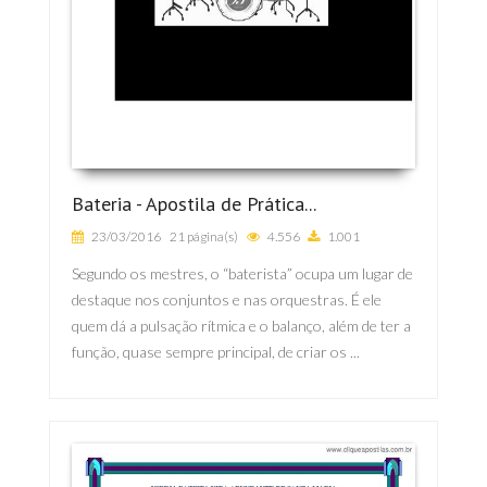
Bateria - Apostila de Prática...
23/03/2016
21 página(s)
4.556
1.001
Segundo os mestres, o “baterista” ocupa um lugar de
destaque nos conjuntos e nas orquestras. É ele
quem dá a pulsação rítmica e o balanço, além de ter a
função, quase sempre principal, de criar os ...