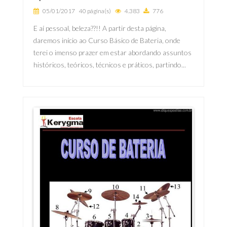
05/01/2017
40 página(s)
4.383
776
E aí pessoal, beleza??!! A partir desta página,
daremos início ao Curso Básico de Bateria, onde
terei o imenso prazer em estar abordando assuntos
históricos, teóricos, técnicos e práticos, partindo...