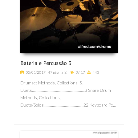
Bateria e Percussão 3
05/01/2017
47 página(s)
3.417
443
Drumset Methods, Collections, &
Duets.........................................................3 Snare Drum
Methods, Collections,
Duets/Solos...........................................22 Keyboard Pe...