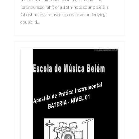
(pronounced “ah”) of a 16th-note count: 1 e & a.
Ghost notes are used to create an underlying
double-ti...