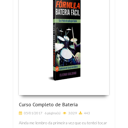
Curso Completo de Bateria
05/01/2017
6 página(s)
3.029
443
Ainda me lembro da primeira vez que eu tentei tocar