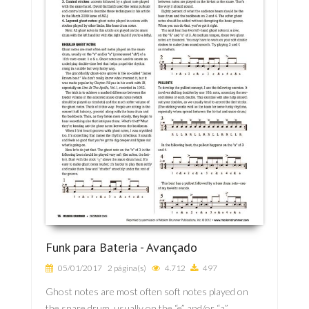
Funk para Bateria - Avançado
05/01/2017
2 página(s)
4.712
497
Ghost notes are most often soft notes played on
the snare drum, usually on the “e” and/or “a”