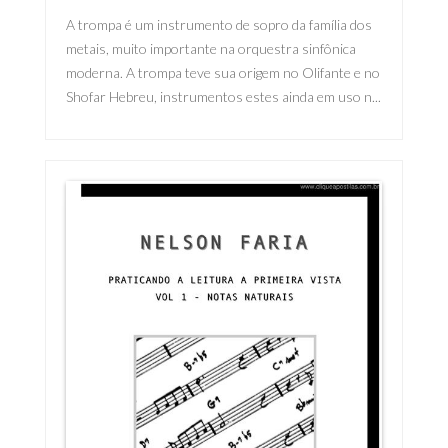
A trompa é um instrumento de sopro da família dos
metais, muito importante na orquestra sinfônica
moderna. A trompa teve sua origem no Olifante e no
Shofar Hebreu, instrumentos estes ainda em uso n...