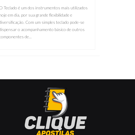
O Teclado é um dos instrumentos mais utilizados
hoje em dia, por sua grande flexibilidade e
diversificação. Com um simples teclado pode-se
dispensar o acompanhamento básico de outros
componentes de...