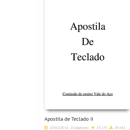
Apostila de Teclado II
23/03/2016
22 página(s)
55.175
20.461