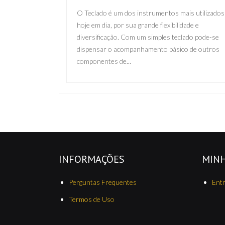
O Teclado é um dos instrumentos mais utilizados
hoje em dia, por sua grande flexibilidade e
diversificação. Com um simples teclado pode-se
dispensar o acompanhamento básico de outros
componentes de...
INFORMAÇÕES
MIN
Perguntas Frequentes
Ent
Termos de Uso