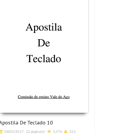
Apostila De Teclado 10
08/02/2017
22 página(s)
3.376
521