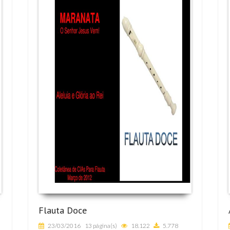
Flauta Doce
23/03/2016
13 página(s)
18.122
5.778