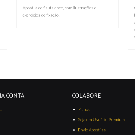
Apostila de flauta doce, com ilustrações e
exercícios de fixação.
HA CONTA
COLABORE
rar
Planos
Seja um Usuário Premium
Envie Apostilas