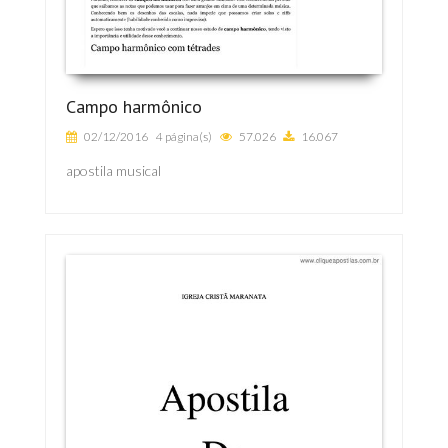
Campo harmônico
02/12/2016
4 página(s)
57.026
16.067
apostila musical