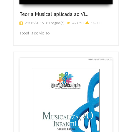
Teoria Musical aplicada ao Vi...
29/12/2016
81 página(s)
42.858
16.300
apostila de violao