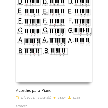
Acordes para Piano
10/01/2017
1 página(s)
58.454
6.558
acordes