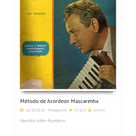
Método de Acordeon Mascarenha
10/12/2016
74 página(s)
37.621
14.369
Apostila sobre Acordeon.