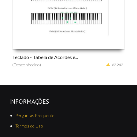
ado - Tabela de Acordes e...
Curso de Viol
conhecido)
(Desconhecido
62.242
INFORMAÇÕES
Perguntas Frequentes
Termos de Uso