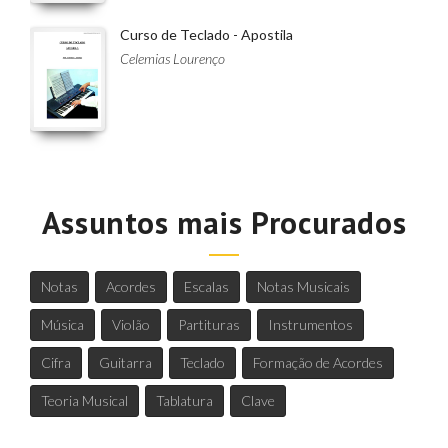
Curso de Teclado - Apostila
Celemias Lourenço
Assuntos mais Procurados
Notas
Acordes
Escalas
Notas Musicais
Música
Violão
Partituras
Instrumentos
Cifra
Guitarra
Teclado
Formação de Acordes
Teoria Musical
Tablatura
Clave