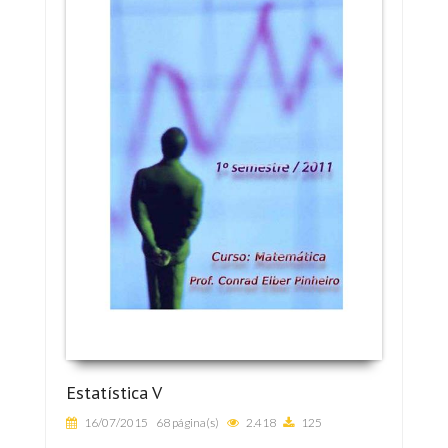
Estatística V
16/07/2015
68 página(s)
2.418
125