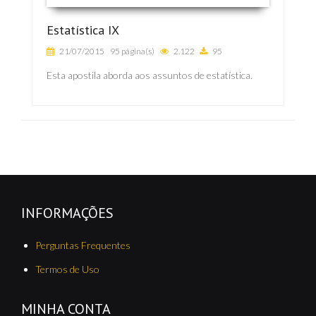
Estatística IX
21/07/2015
95 página(s)
2.122
95
Esta apostila aborda aos assuntos de estatística.
INFORMAÇÕES
Perguntas Frequentes
Termos de Uso
MINHA CONTA