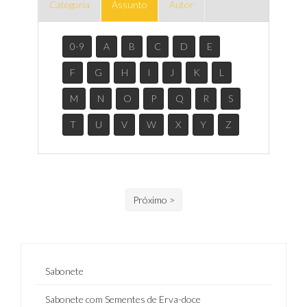
Categoria
Assunto
Autor
0-9
A
B
C
D
E
F
G
H
I
J
K
L
M
N
O
P
Q
R
S
T
U
V
W
X
Y
Z
Próximo >
Sabonete
Sabonete com Sementes de Erva-doce