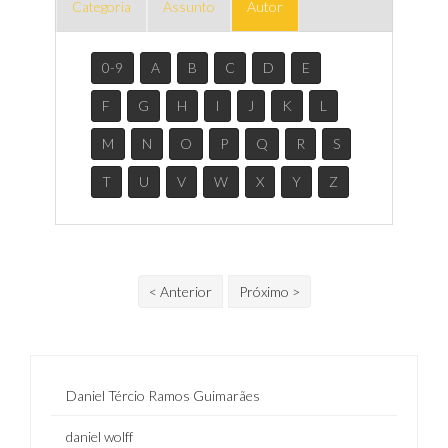
Categoria
Assunto
Autor
0-9
A
B
C
D
E
F
G
H
I
J
K
L
M
N
O
P
Q
R
S
T
U
V
W
X
Y
Z
< Anterior
Próximo >
Daniel Tércio Ramos Guimarães
daniel wolff