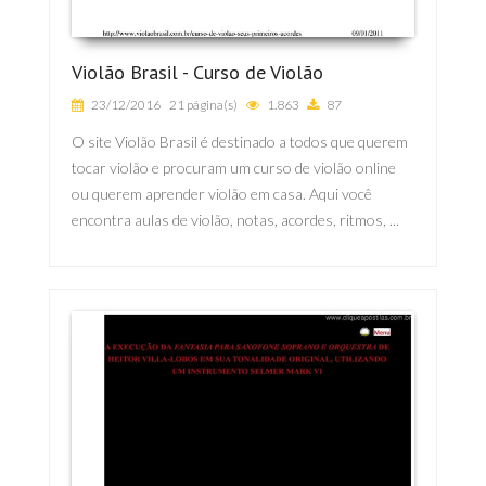
Violão Brasil - Curso de Violão
23/12/2016
21 página(s)
1.863
87
O site Violão Brasil é destinado a todos que querem
tocar violão e procuram um curso de violão online
ou querem aprender violão em casa. Aqui você
encontra aulas de violão, notas, acordes, ritmos, ...