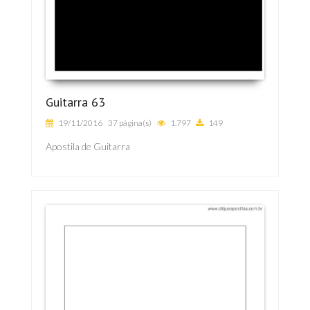
Guitarra 63
19/11/2016
37 página(s)
1.797
149
Apostila de Guitarra