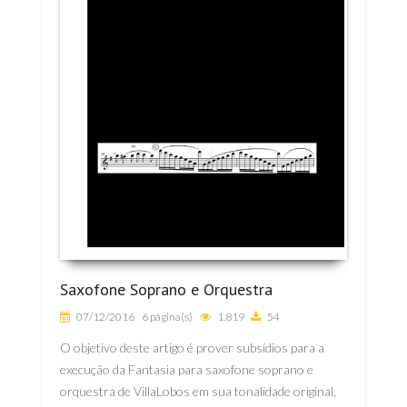
Saxofone Soprano e Orquestra
07/12/2016
6 página(s)
1.819
54
O objetivo deste artigo é prover subsídios para a
execução da Fantasia para saxofone soprano e
orquestra de VillaLobos em sua tonalidade original,