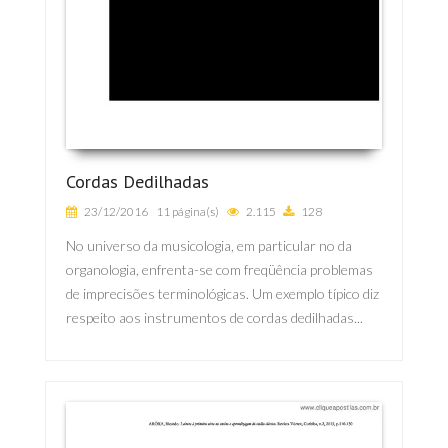
Cordas Dedilhadas
23/12/2016
11 página(s)
2.115
128
No universo da musicologia, em particular no da
organologia, enfrenta-se com freqüência problemas
de imprecisões terminológicas. Um exemplo típico diz
respeito aos instrumentos de cordas dedilhadas...