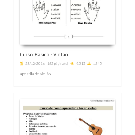
Curso Básico - Violão
23/12/2016
162 página(s)
9.515
1.345
apostila de violão