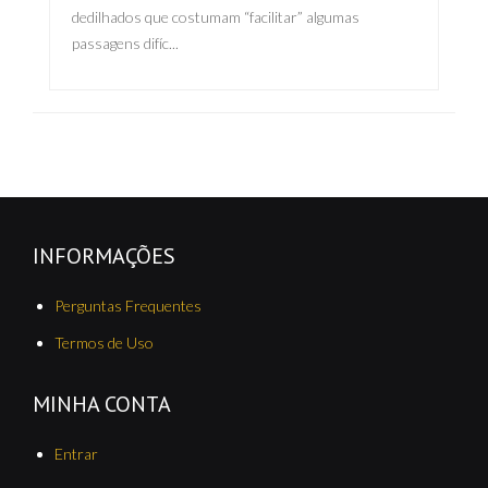
dedilhados que costumam “facilitar” algumas
passagens difíc...
INFORMAÇÕES
Perguntas Frequentes
Termos de Uso
MINHA CONTA
Entrar