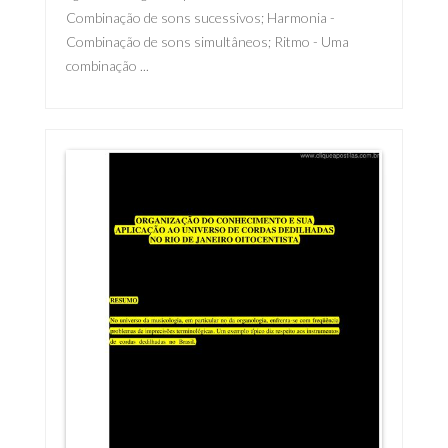
Combinação de sons sucessivos; Harmonia -
Combinação de sons simultâneos; Ritmo - Uma
combinação ...