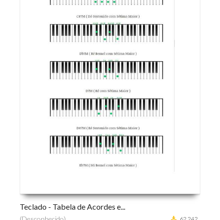
Teclado - Tabela de Acordes e...
Curso
(Desconhecido)
(Desc
62.242