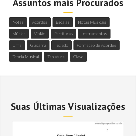
Assuntos mais Procurados
Notas
Acordes
Escalas
Notas Musicais
Música
Violão
Partituras
Instrumentos
Cifra
Guitarra
Teclado
Formação de Acordes
Teoria Musical
Tablatura
Clave
Suas Últimas Visualizações