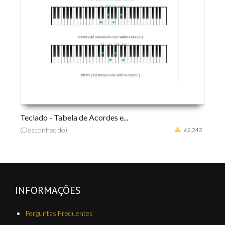
ado - Tabela de Acordes e...
Curso de Viol
conhecido)
(Desconhecido
62.242
INFORMAÇÕES
Perguntas Frequentes