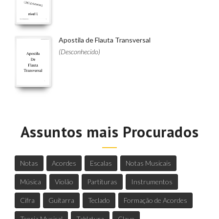
Apostila de Flauta Transversal
(Desconhecido)
Assuntos mais Procurados
Notas
Acordes
Escalas
Notas Musicais
Música
Violão
Partituras
Instrumentos
Cifra
Guitarra
Teclado
Formação de Acordes
Teoria Musical
Tablatura
Clave