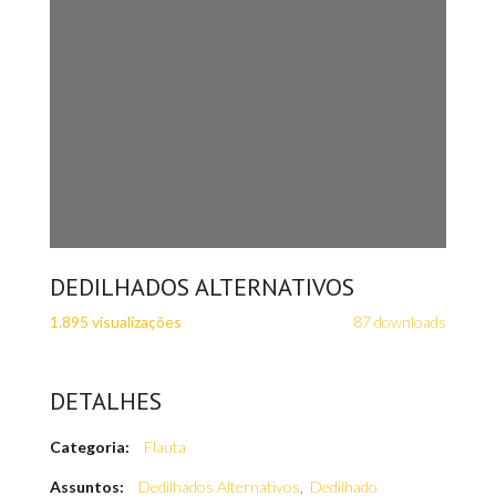
DEDILHADOS ALTERNATIVOS
1.895 visualizações
87 downloads
DETALHES
Categoria:
Flauta
Assuntos:
Dedilhados Alternativos
,
Dedilhado