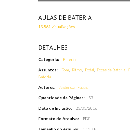
AULAS DE BATERIA
13.561 visualizações
DETALHES
Categoria:
Bateria
Assuntos:
Tom
,
Ritmo
,
Pedal
,
Peças da Bateria
,
P
Bateria
Autores:
Anderson Faccioli
Quantidade de Páginas:
53
Data de Inclusão:
23/03/2016
Formato do Arquivo:
PDF
Tamanho do Arquivo:
511 KB