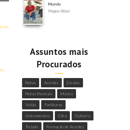
Mundo
Magno Altieri
loads
Assuntos mais
Procurados
bo
,
Notas
Acordes
Escalas
Notas Musicais
Música
Violão
Partituras
Instrumentos
Cifra
Guitarra
Teclado
Formação de Acordes