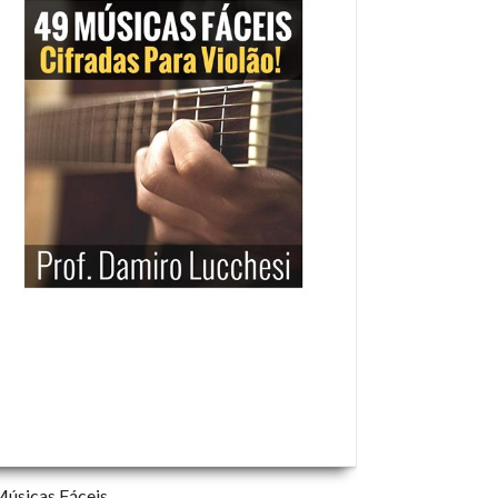
Músicas Fáceis
Apostila de Vi