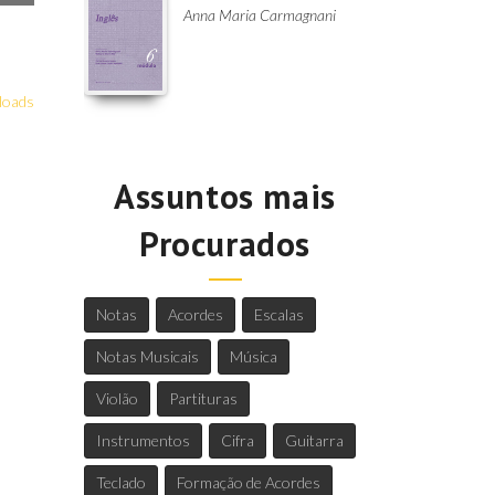
Anna Maria Carmagnani
loads
Assuntos mais
Procurados
Notas
Acordes
Escalas
Notas Musicais
Música
Violão
Partituras
Instrumentos
Cifra
Guitarra
Teclado
Formação de Acordes