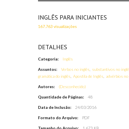
INGLÊS PARA INICIANTES
167.763 visualizações
DETALHES
Categoria:
Inglês
Assuntos:
Verbos no inglês
,
substantivos no ingl
gramática do inglês
,
Apostila de Inglês
,
advérbios no 
Autores:
(Desconhecido)
Quantidade de Páginas:
48
Data de Inclusão:
24/03/2016
Formato do Arquivo:
PDF
Tamanho do Arquivo:
1.673 KB