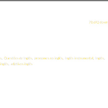
78.692 down
ês
,
Questões de Inglês
,
pronomes no inglês
,
Inglês instrumental
,
Inglês
,
inglês
,
adjetivos inglês