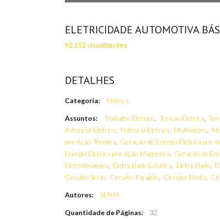
ELETRICIDADE AUTOMOTIVA BÁS
92.152 visualizações
DETALHES
Categoria:
Elétrica
Assuntos:
Trabalho Elétrico
,
Tensão Elétrica
,
Ten
Potencial Elétrico
,
Potência Elétrica
,
Multímetro
,
Mo
por Ação Térmica
,
Geração de Energia Elétrica por 
Energia Elétrica por Ação Magnética
,
Geração de Ener
Eletrodinâmica
,
Eletricidade Estática
,
Eletricidade
,
D
Circuito Série
,
Circuito Paralelo
,
Circuito Misto
,
Cir
Autores:
SENAI
Quantidade de Páginas:
32