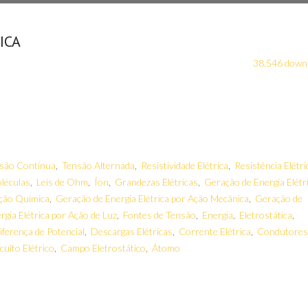
ICA
38.546 down
são Contínua
,
Tensão Alternada
,
Resistividade Elétrica
,
Resistência Elétri
léculas
,
Leis de Ohm
,
Íon
,
Grandezas Elétricas
,
Geração de Energia Elétr
Ação Química
,
Geração de Energia Elétrica por Ação Mecânica
,
Geração de
gia Elétrica por Ação de Luz
,
Fontes de Tensão
,
Energia
,
Eletrostática
,
iferença de Potencial
,
Descargas Elétricas
,
Corrente Elétrica
,
Condutores
cuito Elétrico
,
Campo Eletrostático
,
Átomo