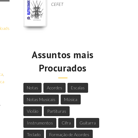
CEFET
loads
Assuntos mais
Procurados
ca
,
ica
Notas
Acordes
Escalas
Notas Musicais
Música
,
Violão
Partituras
Instrumentos
Cifra
Guitarra
Teclado
Formação de Acordes