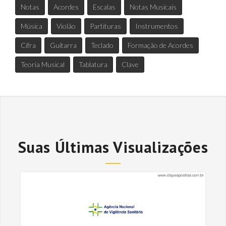
Notas
Acordes
Escalas
Notas Musicais
Música
Violão
Partituras
Instrumentos
Cifra
Guitarra
Teclado
Formação de Acordes
Teoria Musical
Tablatura
Clave
Suas Últimas Visualizações