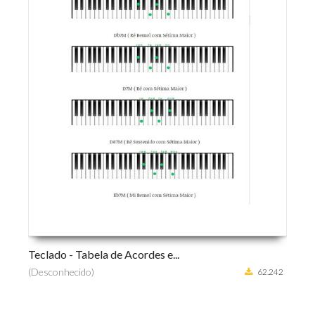
Teclado - Tabela de Acordes e...
Curso de
(Desconhecido)
(Desconh
62.242