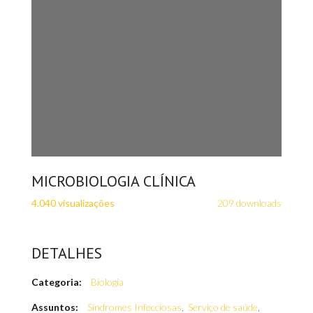
MICROBIOLOGIA CLÍNICA
4.040 visualizações
209 downloads
DETALHES
Categoria:
Biologia
Assuntos:
Síndromes Infecciosas
,
Serviço de saúde
,