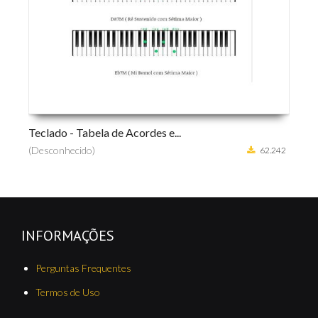
Teclado - Tabela de Acordes e...
Cur
(Desconhecido)
(D
462
62.242
INFORMAÇÕES
Perguntas Frequentes
Termos de Uso