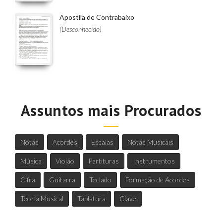
Apostila de Contrabaixo
(Desconhecido)
Assuntos mais Procurados
Notas
Acordes
Escalas
Notas Musicais
Música
Violão
Partituras
Instrumentos
Cifra
Guitarra
Teclado
Formação de Acordes
Teoria Musical
Tablatura
Clave