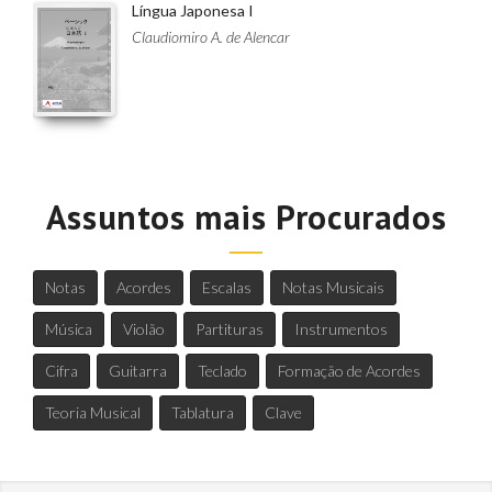
Língua Japonesa I
Claudiomiro A. de Alencar
Assuntos mais Procurados
Notas
Acordes
Escalas
Notas Musicais
Música
Violão
Partituras
Instrumentos
Cifra
Guitarra
Teclado
Formação de Acordes
Teoria Musical
Tablatura
Clave