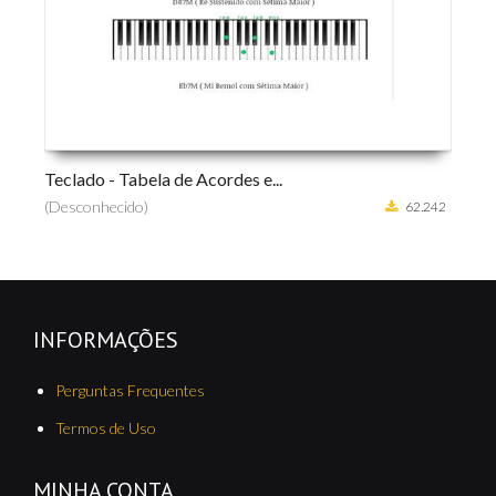
Teclado - Tabela de Acordes e...
Cur
(Desconhecido)
(D
462
62.242
INFORMAÇÕES
Perguntas Frequentes
Termos de Uso
MINHA CONTA