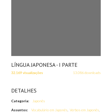
LÍNGUA JAPONESA - I PARTE
32.169 visualizações
13.086 downloads
DETALHES
Categoria:
Japonês
Assuntos:
Vocabulário em Japonês
,
Verbos em Japonês
,