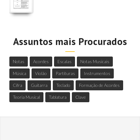
Assuntos mais Procurados
Notas
Acordes
Escalas
Notas Musicais
Música
Violão
Partituras
Instrumentos
Cifra
Guitarra
Teclado
Formação de Acordes
Teoria Musical
Tablatura
Clave