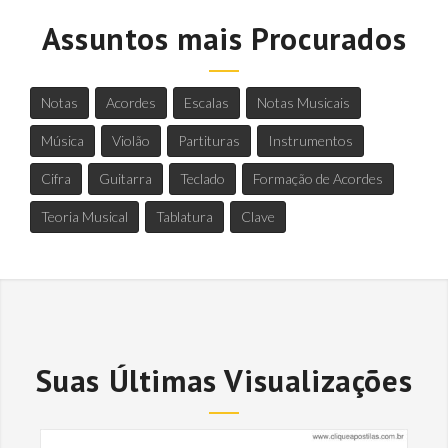
Assuntos mais Procurados
Notas
Acordes
Escalas
Notas Musicais
Música
Violão
Partituras
Instrumentos
Cifra
Guitarra
Teclado
Formação de Acordes
Teoria Musical
Tablatura
Clave
Suas Últimas Visualizações